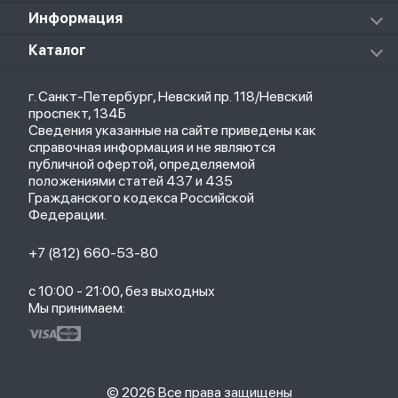
Массажеры
Redmi Buds 5 Pro
Xiaomi Redmi Pad
Аксессуары к пылесосам и швабрам
Информация
Роботы-пылесосы
Клавиатуры
Стерилизаторы
О магазине
Каталог
Чехлы
Стилусы
Кредит
Защитные стекла и пленки
Термометры
Весь каталог
Политика возврата
Ремешки
Товары для детей
г. Санкт-Петербург, Невский пр. 118/Невский
Новые поступления
Политика конфиденциальности
Рюкзаки
Саундбары
проспект, 134Б
Популярное
Оплата и доставка
Кабели
Мониторы
Сведения указанные на сайте приведены как
Акции
Партнерская программа
Зарядные устройства
ТВ-приставки
справочная информация и не являются
Гарантия
публичной офертой, определяемой
Обмен и возврат
положениями статей 437 и 435
Бонусы
Гражданского кодекса Российской
Trade-in
Федерации.
+7 (812) 660-53-80
с 10:00 - 21:00, без выходных
Мы принимаем:
© 2026 Все права защищены