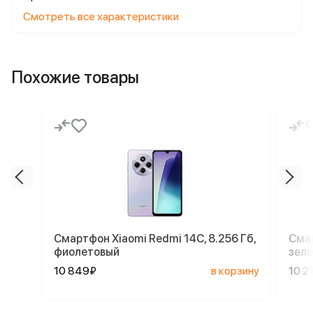
Смотреть все характеристики
Похожие товары
Смартфон Xiaomi Redmi 14C, 8.256 Гб,
Смар
фиолетовый
зел
10 849₽
в корзину
10 2