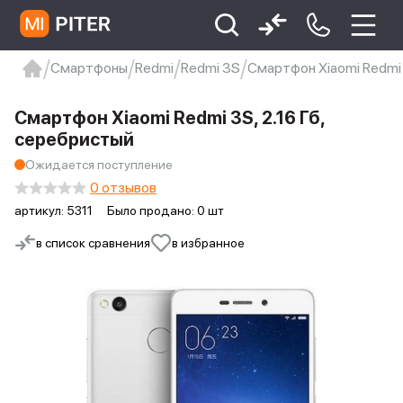
Смартфоны
Redmi
Redmi 3S
Смартфон Xiaomi Redmi 
xiaomi
Xiaomi 13
xiaomi 13t
redmi 12c
Смартфон Xiaomi Redmi 3S, 2.16 Гб,
Xiaomi 9 про
xiaomi redmi 12c
серебристый
Ожидается поступление
0 отзывов
артикул:
5311
Было продано: 0 шт
в список сравнения
в избранное