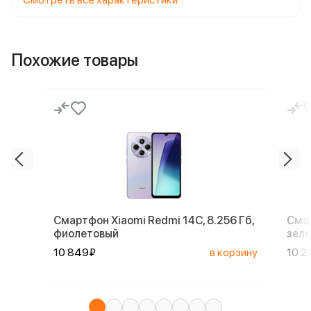
Похожие товары
Смартфон Xiaomi Redmi 14C, 8.256 Гб,
Смар
фиолетовый
зел
10 849₽
в корзину
10 2