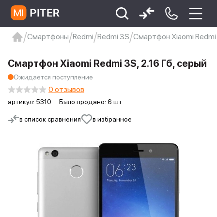
Смартфоны
Redmi
Redmi 3S
Смартфон Xiaomi Redmi 3
xiaomi
Xiaomi 13
xiaomi 13t
redmi 12c
Смартфон Xiaomi Redmi 3S, 2.16 Гб, серый
Xiaomi 9 про
xiaomi redmi 12c
Ожидается поступление
0 отзывов
артикул:
5310
Было продано: 6 шт
в список сравнения
в избранное