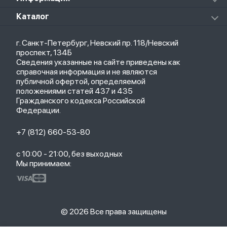
Клавиатуры
Стерилизаторы
О магазине
Каталог
Чехлы
Стилусы
Кредит
Защитные стекла и пленки
Термометры
Весь каталог
Политика возврата
Ремешки
Товары для детей
г. Санкт-Петербург, Невский пр. 118/Невский
Новые поступления
Политика конфиденциальности
Рюкзаки
Саундбары
проспект, 134Б
Популярное
Оплата и доставка
Кабели
Мониторы
Сведения указанные на сайте приведены как
Акции
Партнерская программа
Зарядные устройства
ТВ-приставки
справочная информация и не являются
Гарантия
публичной офертой, определяемой
Обмен и возврат
положениями статей 437 и 435
Бонусы
Гражданского кодекса Российской
Trade-in
Федерации.
+7 (812) 660-53-80
с 10:00 - 21:00, без выходных
Мы принимаем:
© 2026 Все права защищены