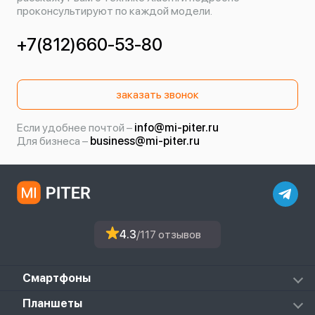
проконсультируют по каждой модели.
+7(812)660-53-80
заказать звонок
Если удобнее почтой –
info@mi-piter.ru
Для бизнеса –
business@mi-piter.ru
4.3
/117 отзывов
Смартфоны
Redmi
Планшеты