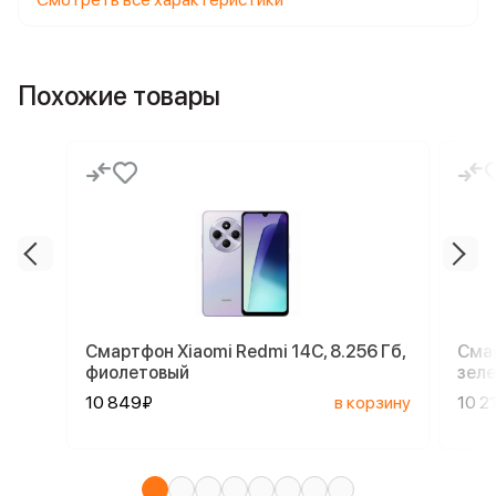
Похожие товары
Смартфон Xiaomi Redmi 14C, 8.256 Гб,
Смар
фиолетовый
зел
10 849₽
в корзину
10 2