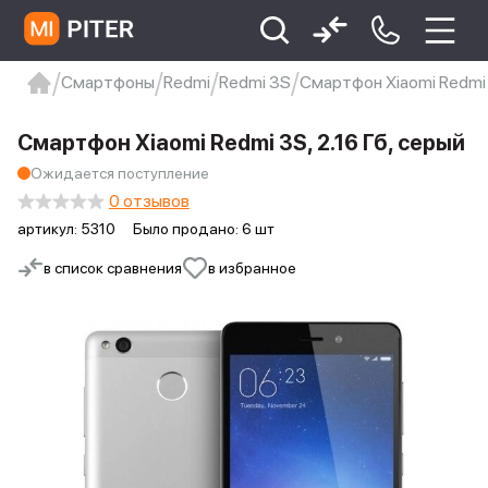
Смартфоны
Redmi
Redmi 3S
Смартфон Xiaomi Redmi 3
xiaomi
Xiaomi 13
xiaomi 13t
redmi 12c
Смартфон Xiaomi Redmi 3S, 2.16 Гб, серый
Xiaomi 9 про
xiaomi redmi 12c
Ожидается поступление
0 отзывов
артикул:
5310
Было продано: 6 шт
в список сравнения
в избранное