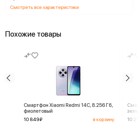
Смотреть все характеристики
Похожие товары
Смартфон Xiaomi Redmi 14C, 8.256 Гб,
Смар
фиолетовый
зел
10 849₽
в корзину
10 2