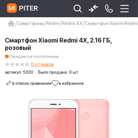
Смартфоны
Redmi
Redmi 4X
Смартфон Xiaomi Redmi 
xiaomi
Xiaomi 13
xiaomi 13t
redmi 12c
Смартфон Xiaomi Redmi 4X, 2.16 ГБ,
Xiaomi 9 про
xiaomi redmi 12c
розовый
Ожидается поступление
0 отзывов
артикул:
5320
Было продано: 0 шт
в список сравнения
в избранное