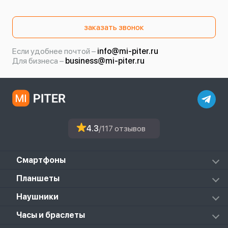
заказать звонок
Если удобнее почтой –
info@mi-piter.ru
Для бизнеса –
business@mi-piter.ru
4.3
/117 отзывов
Смартфоны
Redmi
Планшеты
Redmi Note
Mi Pad 6S Pro
Наушники
Mi
Mi Pad 7
PocoPhone
Mi FlipBuds Pro
Часы и браслеты
Mi Pad 7 Pro
Black Shark
Redmi Buds 3
Poco Pad