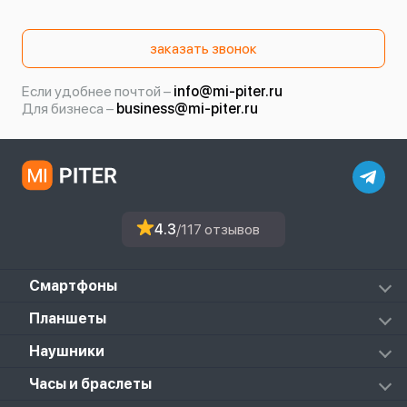
заказать звонок
Если удобнее почтой –
info@mi-piter.ru
Для бизнеса –
business@mi-piter.ru
4.3
/117 отзывов
Смартфоны
Redmi
Планшеты
Redmi Note
Mi Pad 6S Pro
Наушники
Mi
Mi Pad 7
PocoPhone
Mi FlipBuds Pro
Часы и браслеты
Mi Pad 7 Pro
Black Shark
Redmi Buds 3
Poco Pad