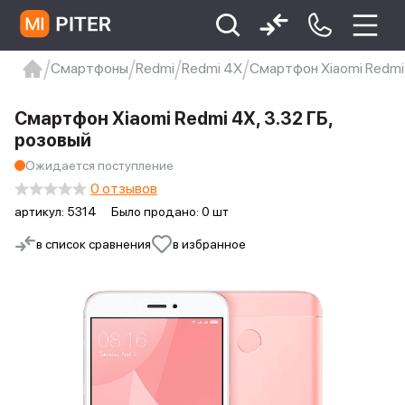
Смартфоны
Redmi
Redmi 4X
Смартфон Xiaomi Redmi 
xiaomi
Xiaomi 13
xiaomi 13t
redmi 12c
Смартфон Xiaomi Redmi 4X, 3.32 ГБ,
Xiaomi 9 про
xiaomi redmi 12c
розовый
Ожидается поступление
0 отзывов
артикул:
5314
Было продано: 0 шт
в список сравнения
в избранное