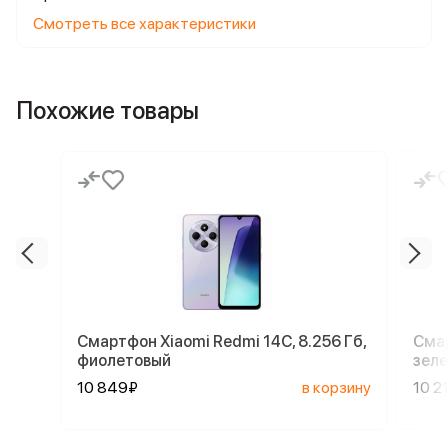
Смотреть все характеристики
Похожие товары
Смартфон Xiaomi Redmi 14C, 8.256 Гб,
Смар
фиолетовый
зел
10 849₽
в корзину
10 2