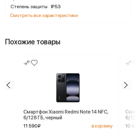
Степень защиты
IP53
Смотреть все характеристики
Похожие товары
Смартфон Xiaomi Redmi Note 14 NFC,
Смар
6/128 ГБ, черный
6/12
11 590₽
в корзину
10 4