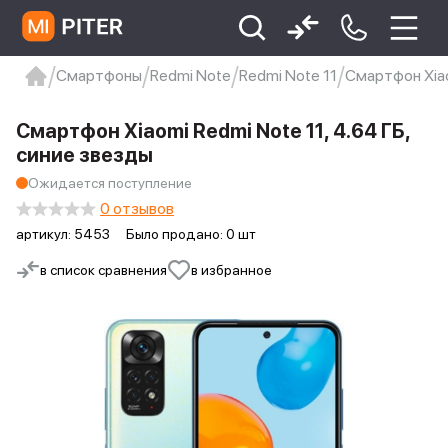
Смартфоны
Redmi Note
Redmi Note 11
Смартфон Xiao
xiaomi
Xiaomi 13
xiaomi 13t
redmi 12c
Смартфон Xiaomi Redmi Note 11, 4.64 ГБ,
Xiaomi 9 про
xiaomi redmi 12c
синие звезды
Ожидается поступление
0 отзывов
артикул:
5453
Было продано: 0 шт
в список сравнения
в избранное