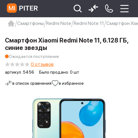
Смартфоны
Redmi Note
Redmi Note 11
Смартфон Xiao
xiaomi
Xiaomi 13
xiaomi 13t
redmi 12c
Смартфон Xiaomi Redmi Note 11, 6.128 ГБ,
Xiaomi 9 про
xiaomi redmi 12c
синие звезды
Ожидается поступление
0 отзывов
артикул:
5456
Было продано: 0 шт
в список сравнения
в избранное