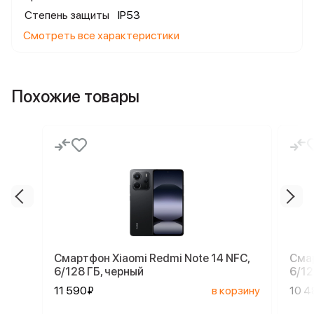
Степень защиты
IP53
Смотреть все характеристики
Похожие товары
Смартфон Xiaomi Redmi Note 14 NFC,
Смар
6/128 ГБ, черный
6/12
11 590₽
в корзину
10 4