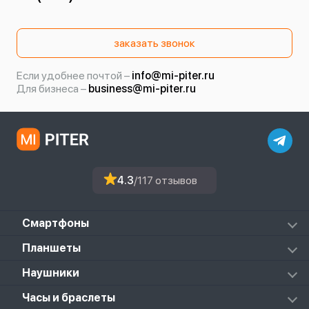
заказать звонок
Если удобнее почтой –
info@mi-piter.ru
Для бизнеса –
business@mi-piter.ru
4.3
/117 отзывов
Смартфоны
Redmi
Планшеты
Redmi Note
Mi Pad 6S Pro
Наушники
Mi
Mi Pad 7
PocoPhone
Mi FlipBuds Pro
Часы и браслеты
Mi Pad 7 Pro
Black Shark