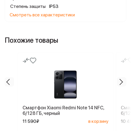
Степень защиты
IP53
Смотреть все характеристики
Похожие товары
Смартфон Xiaomi Redmi Note 14 NFC,
Смар
6/128 ГБ, черный
6/12
11 590₽
в корзину
10 4