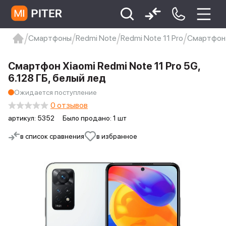
Смартфоны
Redmi Note
Redmi Note 11 Pro
Смартфон X
xiaomi
Xiaomi 13
xiaomi 13t
redmi 12c
Смартфон Xiaomi Redmi Note 11 Pro 5G,
Xiaomi 9 про
xiaomi redmi 12c
6.128 ГБ, белый лед
Ожидается поступление
0 отзывов
артикул:
5352
Было продано: 1 шт
в список сравнения
в избранное