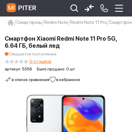
Смартфоны
Redmi Note
Redmi Note 11 Pro
Смартфон X
xiaomi
Xiaomi 13
xiaomi 13t
redmi 12c
Смартфон Xiaomi Redmi Note 11 Pro 5G,
Xiaomi 9 про
xiaomi redmi 12c
6.64 ГБ, белый лед
Ожидается поступление
0 отзывов
артикул:
5356
Было продано: 0 шт
в список сравнения
в избранное