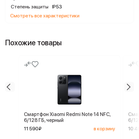
Степень защиты
IP53
Смотреть все характеристики
Похожие товары
Смартфон Xiaomi Redmi Note 14 NFC,
Смар
6/128 ГБ, черный
6/12
11 590₽
в корзину
10 4