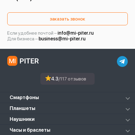
заказать звонок
Если удобнее почтой –
info@mi-piter.ru
Для бизнеса –
business@mi-piter.ru
4.3
/117 отзывов
Смартфоны
Redmi
Планшеты
Redmi Note
Mi Pad 6S Pro
Наушники
Mi
Mi Pad 7
PocoPhone
Mi FlipBuds Pro
Часы и браслеты
Mi Pad 7 Pro
Black Shark