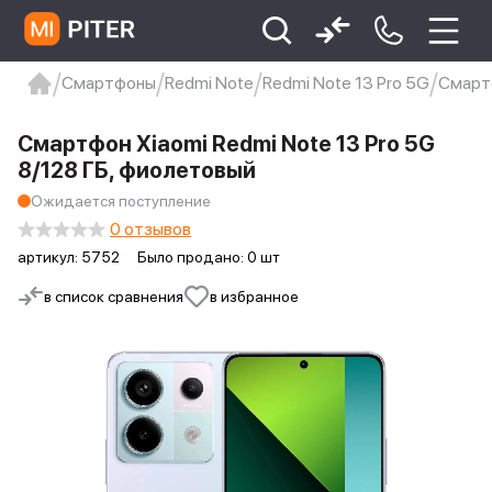
Смартфоны
Redmi Note
Redmi Note 13 Pro 5G
Смартф
xiaomi
Xiaomi 13
xiaomi 13t
redmi 12c
Смартфон Xiaomi Redmi Note 13 Pro 5G
Xiaomi 9 про
xiaomi redmi 12c
8/128 ГБ, фиолетовый
Ожидается поступление
0 отзывов
артикул:
5752
Было продано: 0 шт
в список сравнения
в избранное