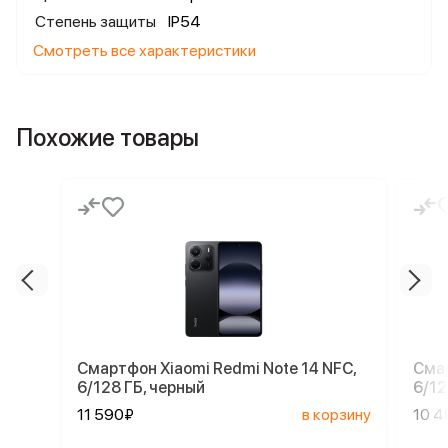
Степень защиты
IP54
Смотреть все характеристики
Похожие товары
Смартфон Xiaomi Redmi Note 14 NFC,
Смар
6/128 ГБ, черный
6/12
11 590₽
в корзину
10 4