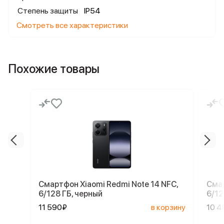
Степень защиты
IP54
Смотреть все характеристики
Похожие товары
Смартфон Xiaomi Redmi Note 14 NFC,
Смар
6/128 ГБ, черный
6/12
11 590₽
в корзину
10 4