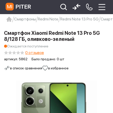
Смартфоны
Redmi Note
Redmi Note 13 Pro 5G
Смартф
xiaomi
Xiaomi 13
xiaomi 13t
redmi 12c
Смартфон Xiaomi Redmi Note 13 Pro 5G
Xiaomi 9 про
xiaomi redmi 12c
8/128 ГБ, оливково-зеленый
Ожидается поступление
0 отзывов
артикул:
5862
Было продано: 0 шт
в список сравнения
в избранное