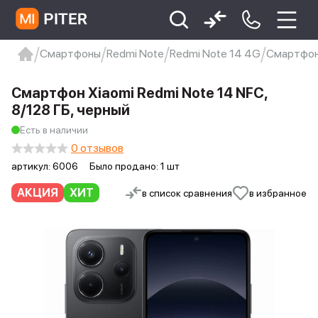
Смартфоны
Redmi Note
Redmi Note 14 4G
Смартфон 
xiaomi
Xiaomi 13
xiaomi 13t
redmi 12c
Смартфон Xiaomi Redmi Note 14 NFC,
Xiaomi 9 про
xiaomi redmi 12c
8/128 ГБ, черный
Есть в наличии
0 отзывов
артикул:
6006
Было продано: 1 шт
АКЦИЯ
ХИТ
в список сравнения
в избранное