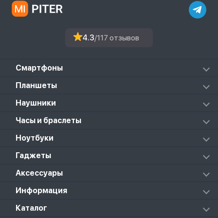
4.3
/117 отзывов
Смартфоны
Redmi
Планшеты
Redmi Note
Mi Pad 6S Pro
Наушники
Mi
Mi Pad 7
PocoPhone
Mi FlipBuds Pro
Часы и браслеты
Mi Pad 7 Pro
Black Shark
Redmi Buds 3
Poco Pad
Xiaomi Watch
Ноутбуки
Redmi Buds 3 Lite
Redmi Pad 2
Amazfit
Redmi Buds 3 Pro
Redmi Pad Pro
RedmiBook
Гаджеты
Poco Watch
Redmi Buds 4
Xiaomi Pad 5
Mi Gaming
Redmi Buds 4 Active
Xiaomi Pad 5 Pro
Колонки
Аксессуары
Notebook Pro
Redmi Buds 4 Pro
Xiaomi Pad 6
Массажеры
Redmi Buds 5 Pro
Xiaomi Redmi Pad
Аксессуары к пылесосам и швабрам
Информация
Роботы-пылесосы
Клавиатуры
Стерилизаторы
О магазине
Каталог
Чехлы
Стилусы
Кредит
Защитные стекла и пленки