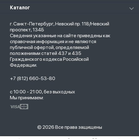
Клавиатуры
Стерилизаторы
О магазине
Каталог
Чехлы
Стилусы
Кредит
Защитные стекла и пленки
Термометры
Весь каталог
Политика возврата
Ремешки
Товары для детей
г. Санкт-Петербург, Невский пр. 118/Невский
Новые поступления
Политика конфиденциальности
Рюкзаки
Саундбары
проспект, 134Б
Популярное
Оплата и доставка
Кабели
Мониторы
Сведения указанные на сайте приведены как
Акции
Партнерская программа
Зарядные устройства
ТВ-приставки
справочная информация и не являются
Гарантия
публичной офертой, определяемой
Обмен и возврат
положениями статей 437 и 435
Бонусы
Гражданского кодекса Российской
Trade-in
Федерации.
+7 (812) 660-53-80
с 10:00 - 21:00, без выходных
Мы принимаем:
© 2026 Все права защищены