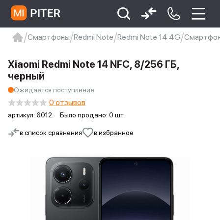
Смартфоны
Redmi Note
Redmi Note 14 4G
Смартфон 
xiaomi
Xiaomi 13
xiaomi 13t
redmi 12c
Xiaomi Redmi Note 14 NFC, 8/256 ГБ,
Xiaomi 9 про
xiaomi redmi 12c
черный
Ожидается поступление
0 отзывов
артикул:
6012
Было продано: 0 шт
в список сравнения
в избранное