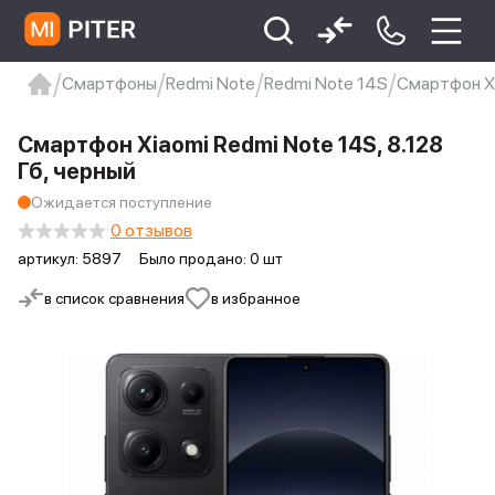
Смартфоны
Redmi Note
Redmi Note 14S
Смартфон Xi
xiaomi
Xiaomi 13
xiaomi 13t
redmi 12c
Смартфон Xiaomi Redmi Note 14S, 8.128
Xiaomi 9 про
xiaomi redmi 12c
Гб, черный
Ожидается поступление
0 отзывов
артикул:
5897
Было продано: 0 шт
в список сравнения
в избранное