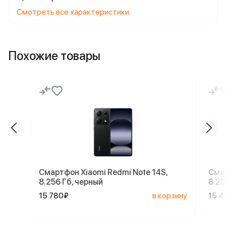
Смотреть все характеристики
Похожие товары
Смартфон Xiaomi Redmi Note 14S,
Смар
8.256 Гб, черный
8.25
15 780₽
в корзину
15 