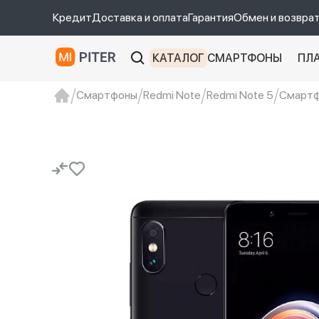
Кредит
Доставка и оплата
Гарантия
Обмен и возвра
КАТАЛОГ
СМАРТФОНЫ
ПЛ
Смартфоны
Redmi Note
Redmi Note 5
Смартфо
xiaomi
Xiaomi 13
xiaomi 13t
redmi 12c