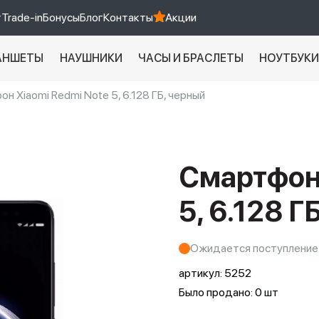
т
Trade-in
Бонусы
Блог
Контакты
Акции
АНШЕТЫ
НАУШНИКИ
ЧАСЫ И БРАСЛЕТЫ
НОУТБУК
н Xiaomi Redmi Note 5, 6.128 ГБ, черный
Xiaomi 9 про
xiaomi redmi 12c
Смартфон 
5, 6.128 Г
Ожидается поступление
артикул:
5252
Было продано: 0 шт