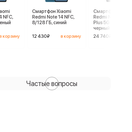
aomi
Смартфон Xiaomi
Смартфон Xiaom
4 NFC,
Redmi Note 14 NFC,
Redmi Note 14 Pr
леный
8/128 ГБ, синий
Plus 5G 8/256 ГБ,
черный
в корзину
12 430₽
в корзину
24 740₽
в ко
Частые вопросы