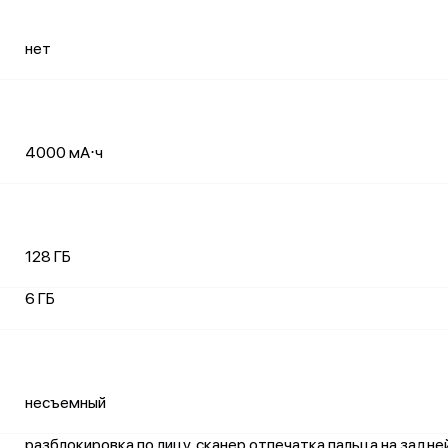
нет
4000 мА⋅ч
128 ГБ
6 ГБ
несъемный
разблокировка по лицу, сканер отпечатка пальца на задне