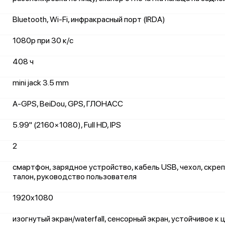
Bluetooth, Wi-Fi, инфракрасный порт (IRDA)
1080p при 30 к/с
408 ч
mini jack 3.5 mm
A-GPS, BeiDou, GPS, ГЛОНАСС
5.99" (2160×1080), Full HD, IPS
2
смартфон, зарядное устройство, кабель USB, чехол, скре
талон, руководство пользователя
1920x1080
изогнутый экран/waterfall, сенсорный экран, устойчивое к