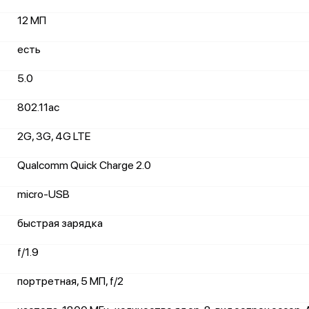
12 МП
есть
5.0
802.11ac
2G, 3G, 4G LTE
Qualcomm Quick Charge 2.0
micro-USB
быстрая зарядка
f/1.9
портретная, 5 МП, f/2