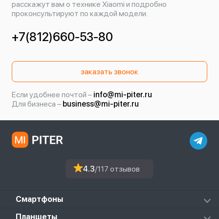
расскажут вам о технике Xiaomi и подробно
проконсультируют по каждой модели.
+7(812)660-53-80
заказать звонок
Если удобнее почтой –
info@mi-piter.ru
Для бизнеса –
business@mi-piter.ru
4.3
/117 отзывов
Смартфоны
Redmi
Планшеты