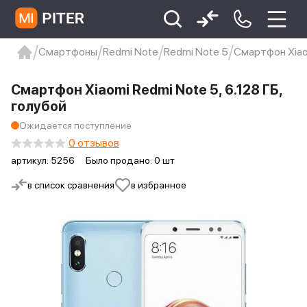
Смартфоны
Redmi Note
Redmi Note 5
Смартфон Xiaom
xiaomi
Xiaomi 13
xiaomi 13t
redmi 12c
Смартфон Xiaomi Redmi Note 5, 6.128 ГБ,
Xiaomi 9 про
xiaomi redmi 12c
голубой
Ожидается поступление
0 отзывов
артикул:
5256
Было продано: 0 шт
в список сравнения
в избранное