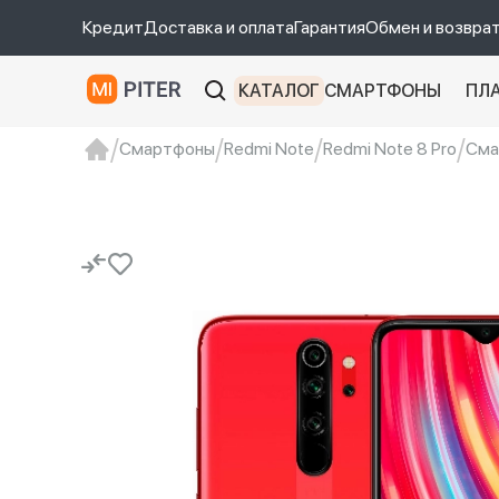
Кредит
Доставка и оплата
Гарантия
Обмен и возвра
КАТАЛОГ
СМАРТФОНЫ
ПЛ
Смартфоны
Redmi Note
Redmi Note 8 Pro
Смар
xiaomi
Xiaomi 13
xiaomi 13t
redmi 12c