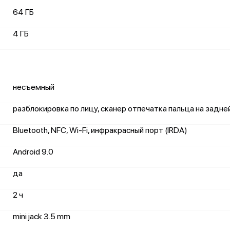
64 ГБ
4 ГБ
несъемный
разблокировка по лицу, сканер отпечатка пальца на задне
Bluetooth, NFC, Wi-Fi, инфракрасный порт (IRDA)
Android 9.0
да
2 ч
mini jack 3.5 mm