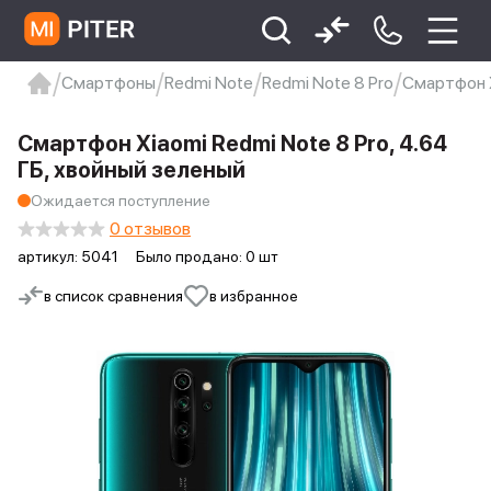
Смартфоны
Redmi Note
Redmi Note 8 Pro
Смартфон X
xiaomi
Xiaomi 13
xiaomi 13t
redmi 12c
Смартфон Xiaomi Redmi Note 8 Pro, 4.64
Xiaomi 9 про
xiaomi redmi 12c
ГБ, хвойный зеленый
Ожидается поступление
0 отзывов
артикул:
5041
Было продано: 0 шт
в список сравнения
в избранное