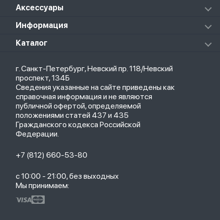
Redmi Buds 4 Active
Xiaomi Pad 5 Pro
Колонки
Аксессуары
Notebook Pro
Redmi Buds 4 Pro
Xiaomi Pad 6
Массажеры
Redmi Buds 5 Pro
Xiaomi Redmi Pad
Аксессуары к пылесосам и швабрам
Информация
Роботы-пылесосы
Клавиатуры
Стерилизаторы
О магазине
Каталог
Чехлы
Стилусы
Кредит
Защитные стекла и пленки
Термометры
Весь каталог
Политика возврата
Ремешки
Товары для детей
г. Санкт-Петербург, Невский пр. 118/Невский
Новые поступления
Политика конфиденциальности
Рюкзаки
Саундбары
проспект, 134Б
Популярное
Оплата и доставка
Кабели
Мониторы
Сведения указанные на сайте приведены как
Акции
Партнерская программа
Зарядные устройства
ТВ-приставки
справочная информация и не являются
Гарантия
публичной офертой, определяемой
Обмен и возврат
положениями статей 437 и 435
Бонусы
Гражданского кодекса Российской
Trade-in
Федерации.
+7 (812) 660-53-80
с 10:00 - 21:00, без выходных
Мы принимаем: