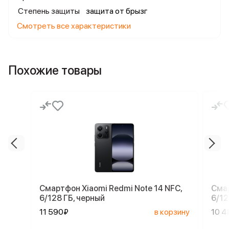
Степень защиты
защита от брызг
Смотреть все характеристики
Похожие товары
Смартфон Xiaomi Redmi Note 14 NFC,
Смар
6/128 ГБ, черный
6/12
11 590₽
в корзину
10 4