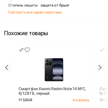
Степень защиты
защита от брызг
Смотреть все характеристики
Похожие товары
Смартфон Xiaomi Redmi Note 14 NFC,
Смар
6/128 ГБ, черный
6/12
11 590₽
в корзину
10 4