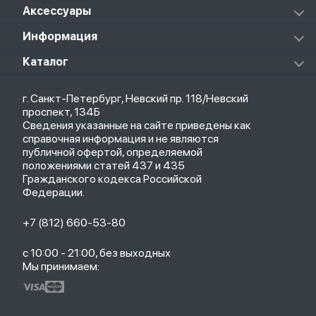
Redmi Buds 4 Active
Xiaomi Pad 5 Pro
Колонки
Аксессуары
Notebook Pro
Redmi Buds 4 Pro
Xiaomi Pad 6
Массажеры
Redmi Buds 5 Pro
Xiaomi Redmi Pad
Аксессуары к пылесосам и швабрам
Информация
Роботы-пылесосы
Клавиатуры
Стерилизаторы
О магазине
Каталог
Чехлы
Стилусы
Кредит
Защитные стекла и пленки
Термометры
Весь каталог
Политика возврата
Ремешки
Товары для детей
г. Санкт-Петербург, Невский пр. 118/Невский
Новые поступления
Политика конфиденциальности
Рюкзаки
Саундбары
проспект, 134Б
Популярное
Оплата и доставка
Кабели
Мониторы
Сведения указанные на сайте приведены как
Акции
Партнерская программа
Зарядные устройства
ТВ-приставки
справочная информация и не являются
Гарантия
публичной офертой, определяемой
Обмен и возврат
положениями статей 437 и 435
Бонусы
Гражданского кодекса Российской
Trade-in
Федерации.
+7 (812) 660-53-80
с 10:00 - 21:00, без выходных
Мы принимаем: