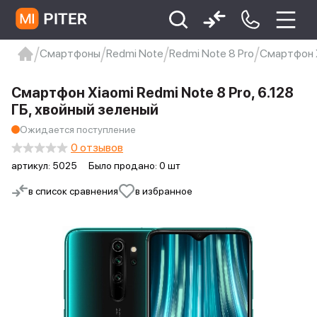
Смартфоны
Redmi Note
Redmi Note 8 Pro
Смартфон X
xiaomi
Xiaomi 13
xiaomi 13t
redmi 12c
Смартфон Xiaomi Redmi Note 8 Pro, 6.128
Xiaomi 9 про
xiaomi redmi 12c
ГБ, хвойный зеленый
Ожидается поступление
0 отзывов
артикул:
5025
Было продано: 0 шт
в список сравнения
в избранное