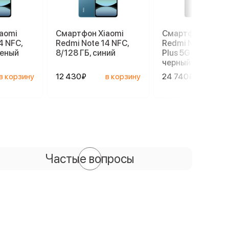
aomi
Смартфон Xiaomi
Смартфон Xiaom
4 NFC,
Redmi Note 14 NFC,
Redmi Note 14 Pr
леный
8/128 ГБ, синий
Plus 5G 8/256 ГБ,
черный
в корзину
12 430₽
в корзину
24 740₽
в ко
Частые вопросы