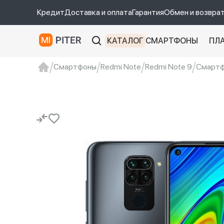
Кредит
Доставка и оплата
Гарантия
Обмен и возвра
КАТАЛОГ
СМАРТФОНЫ
ПЛ
Смартфоны
Redmi Note
Redmi Note 9
Смартфо
xiaomi
Xiaomi 13
xiaomi 13t
redmi 12c