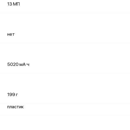
13 МП
нет
5020 мА⋅ч
199 г
пластик