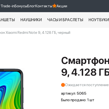
т
Trade-in
Бонусы
Блог
Контакты
Акции
АНШЕТЫ
НАУШНИКИ
ЧАСЫ И БРАСЛЕТЫ
НОУТБУК
н Xiaomi Redmi Note 9, 4.128 ГБ, черный
Xiaomi 9 про
xiaomi redmi 12c
Смартфон 
9, 4.128 Г
Ожидается поступление
артикул:
5065
Было продано: 1 шт