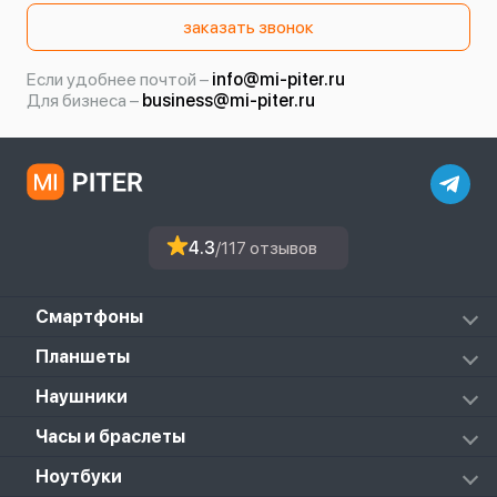
заказать звонок
Если удобнее почтой –
info@mi-piter.ru
Для бизнеса –
business@mi-piter.ru
4.3
/117 отзывов
Смартфоны
Redmi
Планшеты
Redmi Note
Mi Pad 6S Pro
Наушники
Mi
Mi Pad 7
PocoPhone
Mi FlipBuds Pro
Часы и браслеты
Mi Pad 7 Pro
Black Shark
Redmi Buds 3
Poco Pad
Xiaomi Watch
Ноутбуки
Redmi Buds 3 Lite
Redmi Pad 2
Amazfit