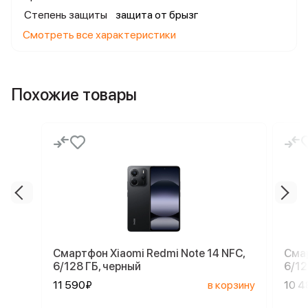
Степень защиты
защита от брызг
Смотреть все характеристики
Похожие товары
Смартфон Xiaomi Redmi Note 14 NFC,
Смар
6/128 ГБ, черный
6/12
11 590₽
в корзину
10 4