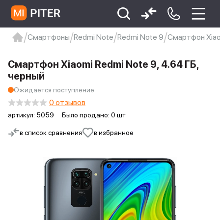
Смартфоны
Redmi Note
Redmi Note 9
Смартфон Xiaom
xiaomi
Xiaomi 13
xiaomi 13t
redmi 12c
Смартфон Xiaomi Redmi Note 9, 4.64 ГБ,
Xiaomi 9 про
xiaomi redmi 12c
черный
Ожидается поступление
0 отзывов
артикул:
5059
Было продано: 0 шт
в список сравнения
в избранное