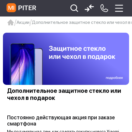
Акции
Дополнительное защитное стекло или чехол в
xiaomi
Xiaomi 13
xiaomi 13t
redmi 12c
Xiaomi 9 про
xiaomi redmi 12c
Дополнительное защитное стекло или
чехол в подарок
Постоянно действующая акция при заказе
смартфона
Мы подумали над тем, как сделать покупку нового Xiaomi