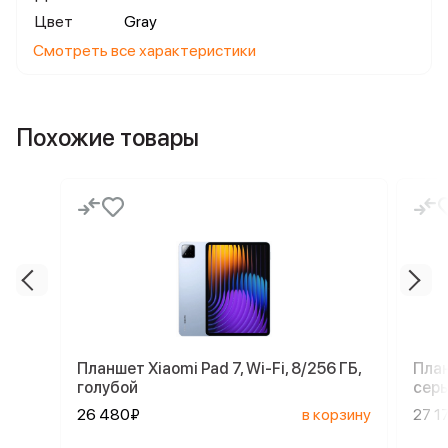
Цвет
Gray
Смотреть все характеристики
Похожие товары
Планшет Xiaomi Pad 7, Wi-Fi, 8/256 ГБ,
План
голубой
сер
26 480₽
в корзину
27 1