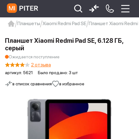
Планшеты
Xiaomi Redmi Pad SE
Планшет Xiaomi Redmi P
xiaomi
Xiaomi 13
xiaomi 13t
redmi 12c
Планшет Xiaomi Redmi Pad SE, 6.128 ГБ,
Xiaomi 9 про
xiaomi redmi 12c
серый
Ожидается поступление
2 отзыва
артикул:
5621
Было продано: 3 шт
в список сравнения
в избранное