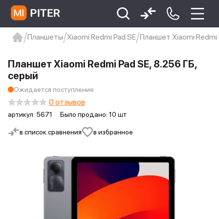
Планшеты
Xiaomi Redmi Pad SE
Планшет Xiaomi Redmi 
xiaomi
Xiaomi 13
xiaomi 13t
redmi 12c
Планшет Xiaomi Redmi Pad SE, 8.256 ГБ,
Xiaomi 9 про
xiaomi redmi 12c
серый
Ожидается поступление
0 отзывов
артикул:
5671
Было продано: 10 шт
в список сравнения
в избранное