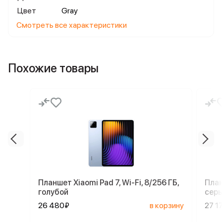
Цвет
Gray
Смотреть все характеристики
Похожие товары
Планшет Xiaomi Pad 7, Wi-Fi, 8/256 ГБ,
План
голубой
сер
26 480₽
в корзину
27 1