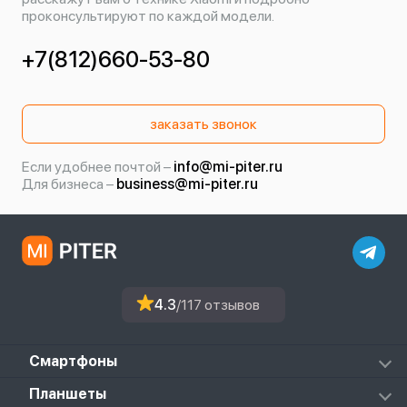
проконсультируют по каждой модели.
+7(812)660-53-80
заказать звонок
Если удобнее почтой –
info@mi-piter.ru
Для бизнеса –
business@mi-piter.ru
4.3
/117 отзывов
Смартфоны
Redmi
Планшеты