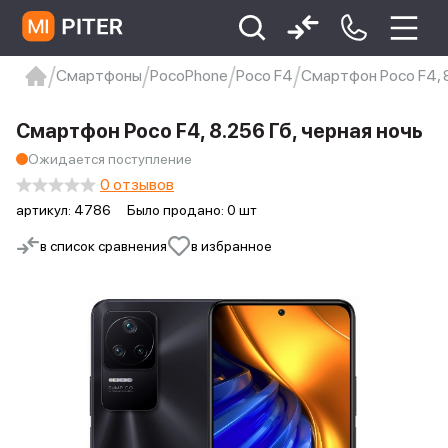
Смартфоны
PocoPhone
Poco F4
Смартфон Poco F4, 8
xiaomi
Xiaomi 13
xiaomi 13t
redmi 12c
Смартфон Poco F4, 8.256 Гб, черная ночь
Xiaomi 9 про
xiaomi redmi 12c
Ожидается поступление
0 отзывов
артикул:
4786
Было продано: 0 шт
в список сравнения
в избранное