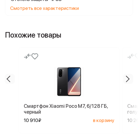
Смотреть все характеристики
Похожие товары
Смартфон Xiaomi Poco M7, 6/128 ГБ,
Смар
черный
голу
10 910₽
в корзину
10 2