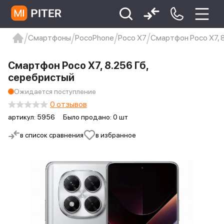
Смартфоны
PocoPhone
Poco X7
Смартфон Poco X7, 
xiaomi
Xiaomi 13
xiaomi 13t
redmi 12c
Смартфон Poco X7, 8.256 Гб,
Xiaomi 9 про
xiaomi redmi 12c
серебристый
Ожидается поступление
0 отзывов
артикул:
5956
Было продано: 0 шт
в список сравнения
в избранное