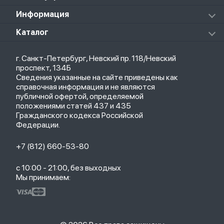
Массажеры
Redmi Buds 5 Pro
Xiaomi Redmi Pad
Аксессуары к пылесосам и швабрам
Информация
Роботы-пылесосы
Клавиатуры
Стерилизаторы
О магазине
Каталог
Чехлы
Стилусы
Кредит
Защитные стекла и пленки
Термометры
Весь каталог
Политика возврата
Ремешки
Товары для детей
г. Санкт-Петербург, Невский пр. 118/Невский
Новые поступления
Политика конфиденциальности
Рюкзаки
Саундбары
проспект, 134Б
Популярное
Оплата и доставка
Кабели
Мониторы
Сведения указанные на сайте приведены как
Акции
Партнерская программа
Зарядные устройства
ТВ-приставки
справочная информация и не являются
Гарантия
публичной офертой, определяемой
Обмен и возврат
положениями статей 437 и 435
Бонусы
Гражданского кодекса Российской
Trade-in
Федерации.
+7 (812) 660-53-80
с 10:00 - 21:00, без выходных
Мы принимаем: