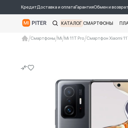
Кредит
Доставка и оплата
Гарантия
Обмен и возвра
КАТАЛОГ
СМАРТФОНЫ
ПЛ
Смартфоны
Mi
Mi 11T Pro
Смартфон Xiaomi 11T
xiaomi
Xiaomi 13
xiaomi 13t
redmi 12c