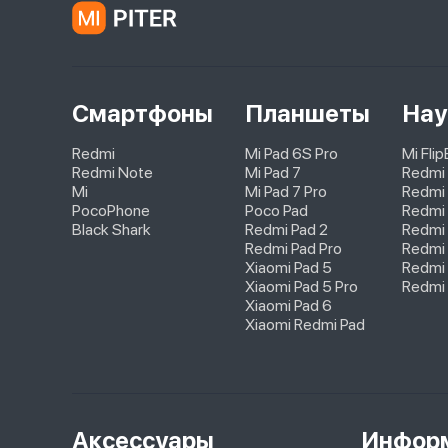
Смартфоны
Планшеты
Нау
Redmi
Mi Pad 6S Pro
Mi Fli
Redmi Note
Mi Pad 7
Redmi
Mi
Mi Pad 7 Pro
Redmi 
PocoPhone
Poco Pad
Redmi 
Black Shark
Redmi Pad 2
Redmi
Redmi Pad Pro
Redmi 
Xiaomi Pad 5
Redmi 
Xiaomi Pad 5 Pro
Redmi 
Xiaomi Pad 6
Xiaomi Redmi Pad
Аксессуары
Инфор