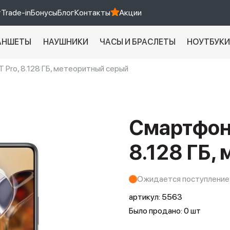
т
Trade-in
Бонусы
Блог
Контакты
Акции
АНШЕТЫ
НАУШНИКИ
ЧАСЫ И БРАСЛЕТЫ
НОУТБУК
 Pro, 8.128 ГБ, метеоритный серый
Xiaomi 9 про
xiaomi redmi 12c
Смартфон 
8.128 ГБ,
Ожидается поступление
артикул:
5563
Было продано: 0 шт