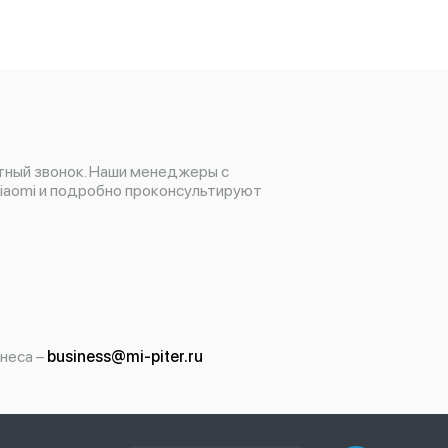
тный звонок. Наши менеджеры с
iaomi и подробно проконсультируют
неса –
business@mi-piter.ru