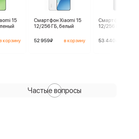
aomi 15
Смартфон Xiaomi 15
Смартфон Xiaomi
еленый
12/256 ГБ, белый
12/256 ГБ, черны
в корзину
52 959₽
в корзину
53 440₽
в ко
Частые вопросы