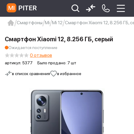
Смартфоны
Mi
Mi 12
Смартфон Xiaomi 12, 8.256 ГБ, 
xiaomi
Xiaomi 13
xiaomi 13t
redmi 12c
Смартфон Xiaomi 12, 8.256 ГБ, серый
Xiaomi 9 про
xiaomi redmi 12c
Ожидается поступление
0 отзывов
артикул:
5377
Было продано: 7 шт
в список сравнения
в избранное