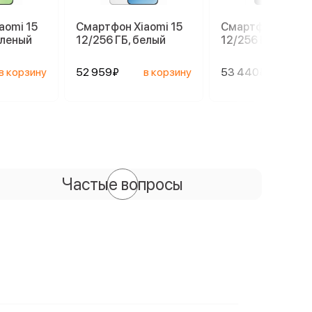
aomi 15
Смартфон Xiaomi 15
Смартфон Xiaomi
еленый
12/256 ГБ, белый
12/256 ГБ, черны
в корзину
52 959₽
в корзину
53 440₽
в ко
Частые вопросы