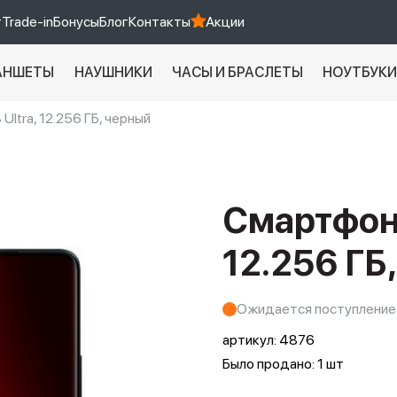
т
Trade-in
Бонусы
Блог
Контакты
Акции
АНШЕТЫ
НАУШНИКИ
ЧАСЫ И БРАСЛЕТЫ
НОУТБУК
Ultra, 12.256 ГБ, черный
Xiaomi 9 про
xiaomi redmi 12c
Смартфон 
12.256 ГБ
Ожидается поступление
артикул:
4876
Было продано: 1 шт