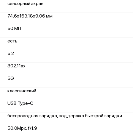
сенсорный экран
74.6x163.18x9.06 мм
50 МП
есть
5.2
802.11ax
5G
классический
USB Type-C
беспроводная зарядка, поддержка быстрой зарядки
50.0Mpx, f/1.9