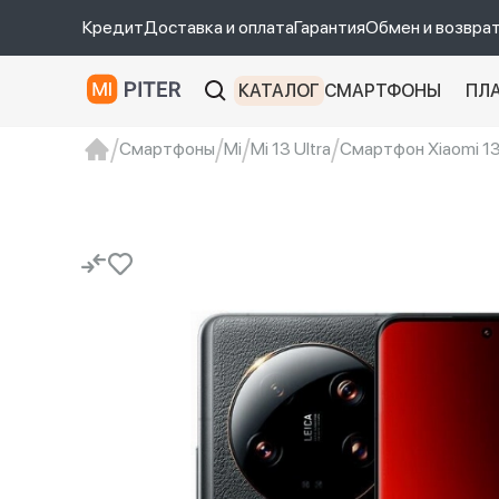
Кредит
Доставка и оплата
Гарантия
Обмен и возвра
КАТАЛОГ
СМАРТФОНЫ
ПЛ
Смартфоны
Mi
Mi 13 Ultra
Смартфон Xiaomi 13 
xiaomi
Xiaomi 13
xiaomi 13t
redmi 12c