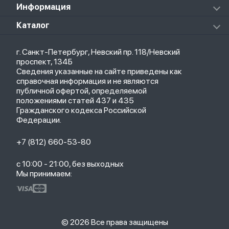
Redmi Buds 5 Pro
Xiaomi Redmi Pad
Аксессуары к пылесосам и швабрам
Информация
Роботы-пылесосы
Клавиатуры
Стерилизаторы
О магазине
Каталог
Чехлы
Стилусы
Кредит
Защитные стекла и пленки
Термометры
Весь каталог
Политика возврата
Ремешки
Товары для детей
г. Санкт-Петербург, Невский пр. 118/Невский
Новые поступления
Политика конфиденциальности
Рюкзаки
Саундбары
проспект, 134Б
Популярное
Оплата и доставка
Кабели
Мониторы
Сведения указанные на сайте приведены как
Акции
Партнерская программа
Зарядные устройства
ТВ-приставки
справочная информация и не являются
Гарантия
публичной офертой, определяемой
Обмен и возврат
положениями статей 437 и 435
Бонусы
Гражданского кодекса Российской
Trade-in
Федерации.
+7 (812) 660-53-80
с 10:00 - 21:00, без выходных
Мы принимаем:
© 2026 Все права защищены