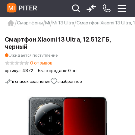
Смартфоны
Mi
Mi 13 Ultra
Смартфон Xiaomi 13 Ultra, 
xiaomi
Xiaomi 13
xiaomi 13t
redmi 12c
Смартфон Xiaomi 13 Ultra, 12.512 ГБ,
Xiaomi 9 про
xiaomi redmi 12c
черный
Ожидается поступление
0 отзывов
артикул:
4872
Было продано: 0 шт
в список сравнения
в избранное