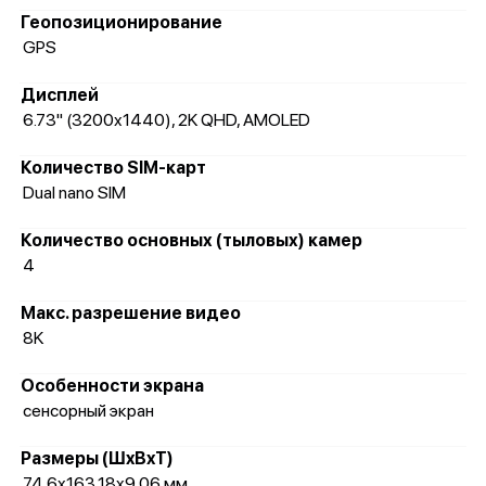
Геопозиционирование
GPS
Дисплей
6.73" (3200x1440), 2K QHD, AMOLED
Количество SIM-карт
Dual nano SIM
Количество основных (тыловых) камер
4
Макс. разрешение видео
8K
Особенности экрана
сенсорный экран
Размеры (ШxВxТ)
74.6x163.18x9.06 мм