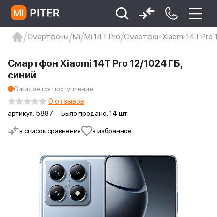
Смартфоны
Mi
Mi 14T Pro
Смартфон Xiaomi 14T Pro 1
xiaomi
Xiaomi 13
xiaomi 13t
redmi 12c
Смартфон Xiaomi 14T Pro 12/1024 ГБ,
Xiaomi 9 про
xiaomi redmi 12c
синий
Ожидается поступление
0 отзывов
артикул:
5887
Было продано: 14 шт
в список сравнения
в избранное