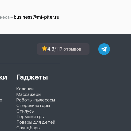
неса –
business@mi-piter.ru
4.3
/117 отзывов
ки
Гаджеты
Колонки
Массажеры
o
Роботы-пылесосы
Стерилизаторы
Стилусы
Термометры
Товары для детей
Саундбары