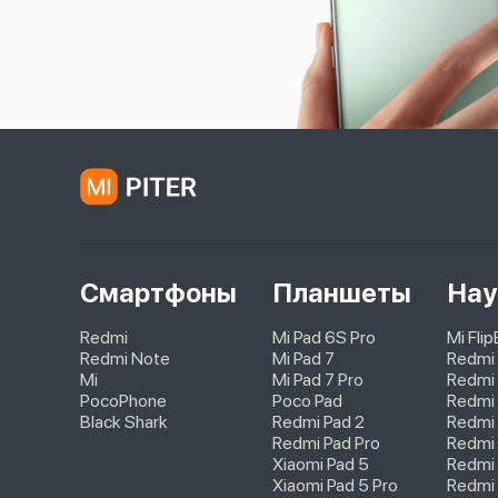
Смартфоны
Планшеты
Нау
Redmi
Mi Pad 6S Pro
Mi Fli
Redmi Note
Mi Pad 7
Redmi
Mi
Mi Pad 7 Pro
Redmi 
PocoPhone
Poco Pad
Redmi 
Black Shark
Redmi Pad 2
Redmi
Redmi Pad Pro
Redmi 
Xiaomi Pad 5
Redmi 
Xiaomi Pad 5 Pro
Redmi 