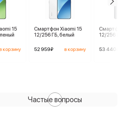
aomi 15
Смартфон Xiaomi 15
Смартфон Xiaomi
еленый
12/256 ГБ, белый
12/256 ГБ, черны
в корзину
52 959₽
в корзину
53 440₽
в ко
Частые вопросы