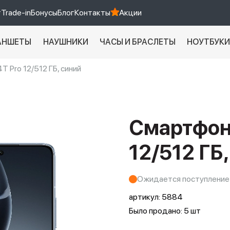
т
Trade-in
Бонусы
Блог
Контакты
Акции
АНШЕТЫ
НАУШНИКИ
ЧАСЫ И БРАСЛЕТЫ
НОУТБУК
T Pro 12/512 ГБ, синий
Xiaomi 9 про
xiaomi redmi 12c
Смартфон 
12/512 ГБ
Ожидается поступление
артикул:
5884
Было продано: 5 шт