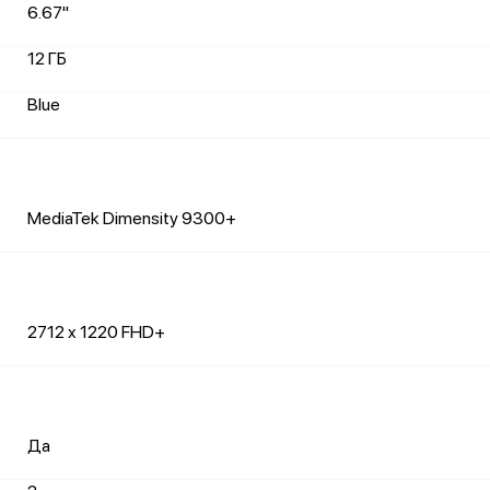
6.67"
12 ГБ
Blue
MediaTek Dimensity 9300+
2712 x 1220 FHD+
Да