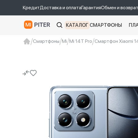
Кредит
Доставка и оплата
Гарантия
Обмен и возвра
КАТАЛОГ
СМАРТФОНЫ
ПЛ
Смартфоны
Mi
Mi 14T Pro
Смартфон Xiaomi 14
xiaomi
Xiaomi 13
xiaomi 13t
redmi 12c