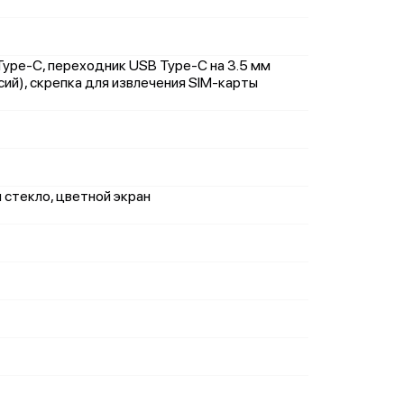
Type-C, переходник USB Type-C на 3.5 мм
сий), скрепка для извлечения SIM-карты
м стекло, цветной экран