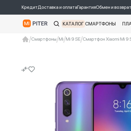
Кредит
Доставка и оплата
Гарантия
Обмен и возвра
КАТАЛОГ
СМАРТФОНЫ
ПЛ
Смартфоны
Mi
Mi 9 SE
Смартфон Xiaomi Mi 9 S
xiaomi
Xiaomi 13
xiaomi 13t
redmi 12c