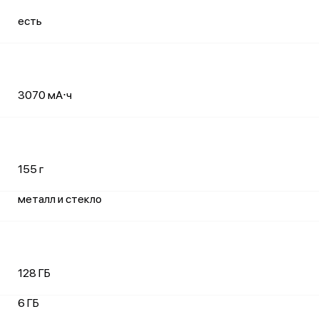
есть
3070 мА⋅ч
155 г
металл и стекло
128 ГБ
6 ГБ