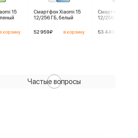
aomi 15
Смартфон Xiaomi 15
Смартфон Xiaomi
еленый
12/256 ГБ, белый
12/256 ГБ, черны
в корзину
52 959₽
в корзину
53 440₽
в ко
Частые вопросы