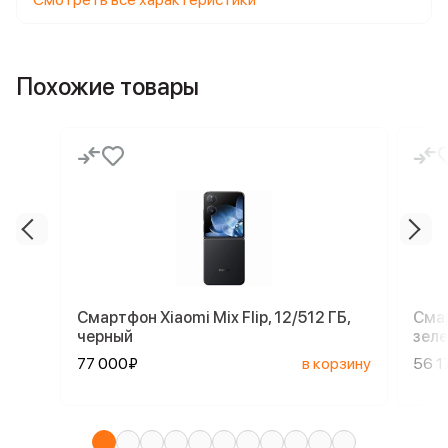
Похожие товары
Смартфон Xiaomi Mix Flip, 12/512 ГБ,
Смар
черный
зел
77 000₽
в корзину
56 1