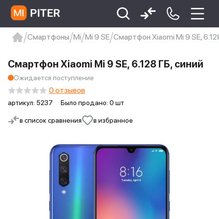
Смартфоны
Mi
Mi 9 SE
Смартфон Xiaomi Mi 9 SE, 6.128
xiaomi
Xiaomi 13
xiaomi 13t
redmi 12c
Смартфон Xiaomi Mi 9 SE, 6.128 ГБ, синий
Xiaomi 9 про
xiaomi redmi 12c
Ожидается поступление
0 отзывов
артикул:
5237
Было продано: 0 шт
в список сравнения
в избранное