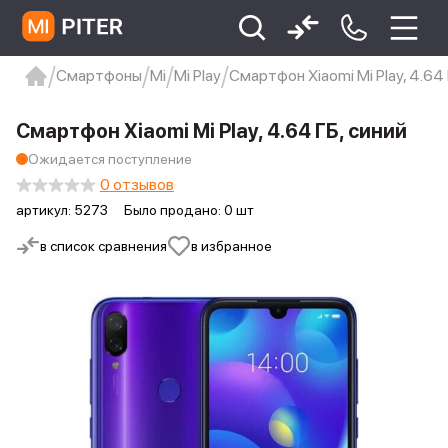
Смартфоны
Mi
Mi Play
Смартфон Xiaomi Mi Play, 4.64 
xiaomi
Xiaomi 13
xiaomi 13t
redmi 12c
Смартфон Xiaomi Mi Play, 4.64 ГБ, синий
Xiaomi 9 про
xiaomi redmi 12c
Ожидается поступление
0 отзывов
артикул:
5273
Было продано: 0 шт
в список сравнения
в избранное