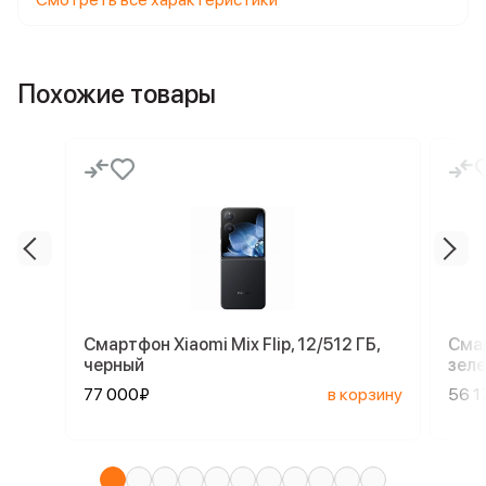
Похожие товары
Смартфон Xiaomi Mix Flip, 12/512 ГБ,
Смар
черный
зел
77 000₽
в корзину
56 1