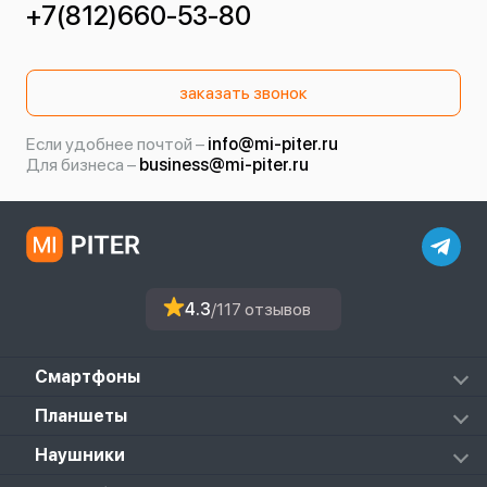
+7(812)660-53-80
заказать звонок
Если удобнее почтой –
info@mi-piter.ru
Для бизнеса –
business@mi-piter.ru
4.3
/117 отзывов
Смартфоны
Redmi
Планшеты
Redmi Note
Mi Pad 6S Pro
Наушники
Mi
Mi Pad 7
PocoPhone