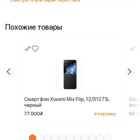
Похожие товары
Смартфон Xiaomi Mix Flip, 12/512 ГБ,
Смар
черный
зел
77 000₽
в корзину
56 1