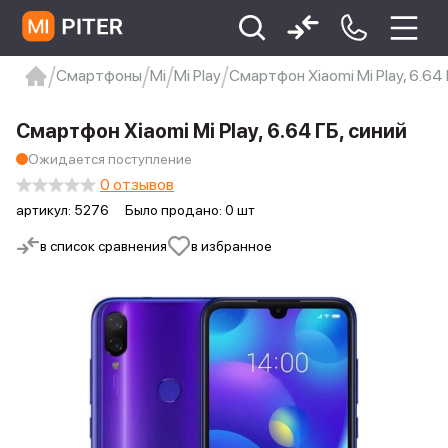
Смартфоны
Mi
Mi Play
Смартфон Xiaomi Mi Play, 6.64 
xiaomi
Xiaomi 13
xiaomi 13t
redmi 12c
Смартфон Xiaomi Mi Play, 6.64 ГБ, синий
Xiaomi 9 про
xiaomi redmi 12c
Ожидается поступление
0 отзывов
артикул:
5276
Было продано: 0 шт
в список сравнения
в избранное