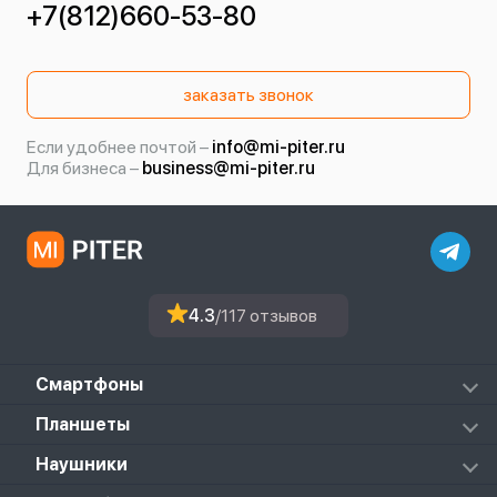
+7(812)660-53-80
заказать звонок
Если удобнее почтой –
info@mi-piter.ru
Для бизнеса –
business@mi-piter.ru
4.3
/117 отзывов
Смартфоны
Redmi
Планшеты
Redmi Note
Mi Pad 6S Pro
Наушники
Mi
Mi Pad 7
PocoPhone