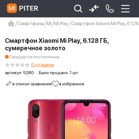
Смартфоны
Mi
Mi Play
Смартфон Xiaomi Mi Play, 6.12
xiaomi
Xiaomi 13
xiaomi 13t
redmi 12c
Смартфон Xiaomi Mi Play, 6.128 ГБ,
Xiaomi 9 про
xiaomi redmi 12c
сумеречное золото
Ожидается поступление
0 отзывов
артикул:
5280
Было продано: 1 шт
в список сравнения
в избранное