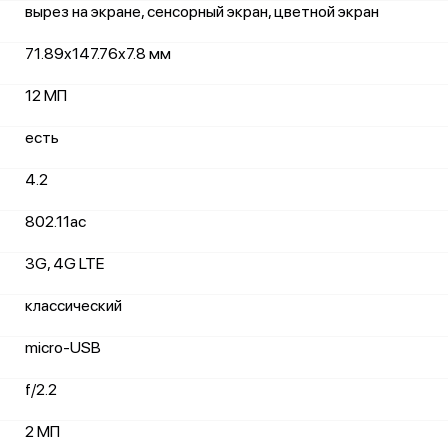
вырез на экране, сенсорный экран, цветной экран
71.89x147.76x7.8 мм
12 МП
есть
4.2
802.11ac
3G, 4G LTE
классический
micro-USB
f/2.2
2 МП