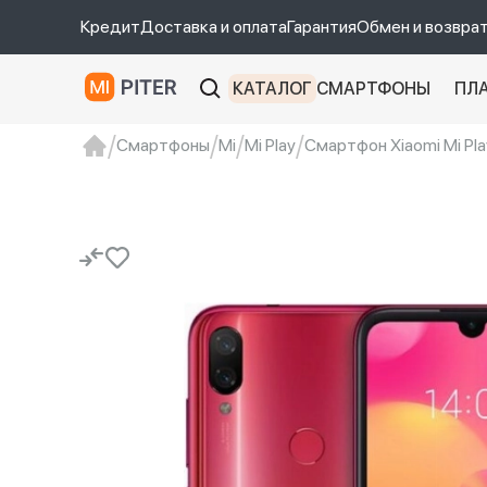
Кредит
Доставка и оплата
Гарантия
Обмен и возвра
КАТАЛОГ
СМАРТФОНЫ
ПЛ
Смартфоны
Mi
Mi Play
Смартфон Xiaomi Mi Pla
xiaomi
Xiaomi 13
xiaomi 13t
redmi 12c