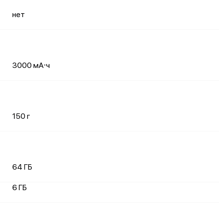
нет
3000 мА⋅ч
150 г
64 ГБ
6 ГБ