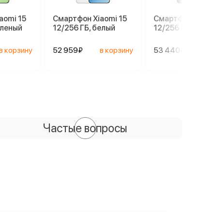
aomi 15
Смартфон Xiaomi 15
Смартфон Xiaomi
еленый
12/256 ГБ, белый
12/256 ГБ, черны
в корзину
52 959₽
в корзину
53 440₽
в ко
Частые вопросы