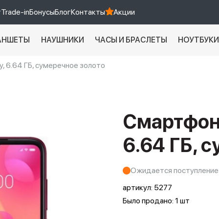
т
Trade-in
Бонусы
Блог
Контакты
Акции
АНШЕТЫ
НАУШНИКИ
ЧАСЫ И БРАСЛЕТЫ
НОУТБУК
y, 6.64 ГБ, сумеречное золото
Xiaomi 9 про
xiaomi redmi 12c
Смартфон 
6.64 ГБ, 
Ожидается поступление
артикул:
5277
Было продано: 1 шт