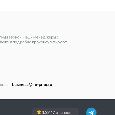
тный звонок. Наши менеджеры с
iaomi и подробно проконсультируют
неса –
business@mi-piter.ru
4.3
/117 отзывов