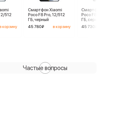
aomi
Смартфон Xiaomi
Смартфон Xiaom
12/512
Poco F8 Pro, 12/512
Poco F8 Pro, 12/5
ГБ, черный
ГБ, серебристый
в корзину
45 780₽
в корзину
45 730₽
в ко
Частые вопросы