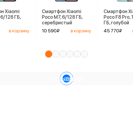
н Xiaomi
Смартфон Xiaomi
Смартфон Xi
 6/128 ГБ,
Poco M7, 6/128 ГБ,
Poco F8 Pro, 
серебристый
ГБ, голубой
в корзину
10 590₽
в корзину
45 770₽
Отзывы
(0)