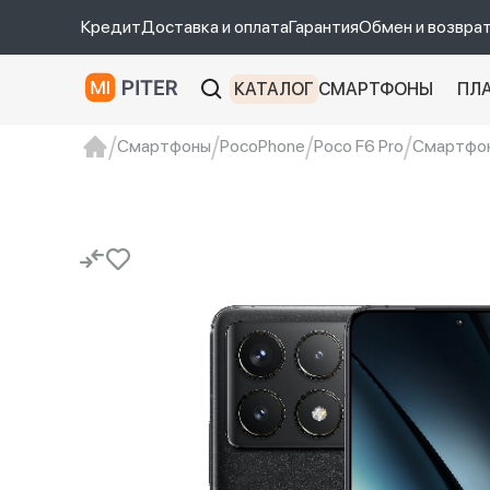
Кредит
Доставка и оплата
Гарантия
Обмен и возвра
КАТАЛОГ
СМАРТФОНЫ
ПЛ
Смартфоны
PocoPhone
Poco F6 Pro
Смартфон 
xiaomi
Xiaomi 13
xiaomi 13t
redmi 12c