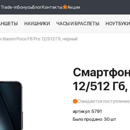
т
Trade-in
Бонусы
Блог
Контакты
Акции
АНШЕТЫ
НАУШНИКИ
ЧАСЫ И БРАСЛЕТЫ
НОУТБУК
Xiaomi Poco F6 Pro 12/512 Гб, черный
Xiaomi 9 про
xiaomi redmi 12c
Смартфон 
12/512 Гб
Ожидается поступление
артикул:
5791
Было продано: 30 шт