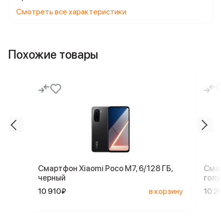
Смотреть все характеристики
Похожие товары
Смартфон Xiaomi Poco M7, 6/128 ГБ,
Смар
черный
голу
10 910₽
в корзину
10 2