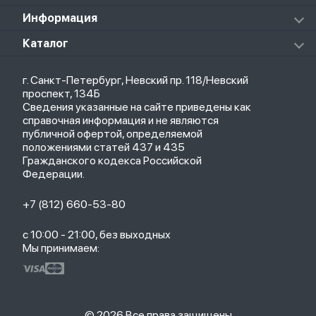
Массажеры
Redmi Buds 5 Pro
Xiaomi Redmi Pad
Аксессуары к пылесосам и швабрам
Информация
Роботы-пылесосы
Клавиатуры
Стерилизаторы
О магазине
Каталог
Чехлы
Стилусы
Кредит
Защитные стекла и пленки
Термометры
Весь каталог
Политика возврата
Ремешки
Товары для детей
г. Санкт-Петербург, Невский пр. 118/Невский
Новые поступления
Политика конфиденциальности
Рюкзаки
Саундбары
проспект, 134Б
Популярное
Оплата и доставка
Кабели
Мониторы
Сведения указанные на сайте приведены как
Акции
Партнерская программа
Зарядные устройства
ТВ-приставки
справочная информация и не являются
Гарантия
публичной офертой, определяемой
Обмен и возврат
положениями статей 437 и 435
Бонусы
Гражданского кодекса Российской
Trade-in
Федерации.
+7 (812) 660-53-80
с 10:00 - 21:00, без выходных
Мы принимаем:
© 2026 Все права защищены