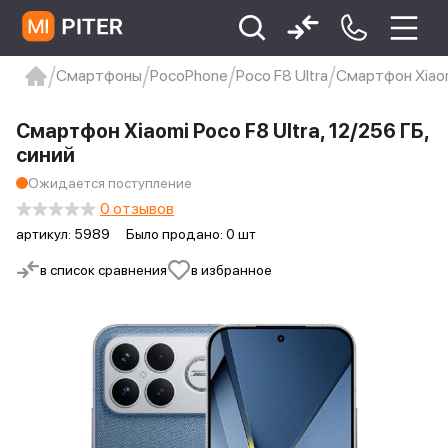
Смартфоны
PocoPhone
Poco F8 Ultra
Смартфон Xiaomi
xiaomi
Xiaomi 13
xiaomi 13t
redmi 12c
Смартфон Xiaomi Poco F8 Ultra, 12/256 ГБ,
Xiaomi 9 про
xiaomi redmi 12c
синий
Ожидается поступление
0 отзывов
артикул:
5989
Было продано: 0 шт
в список сравнения
в избранное