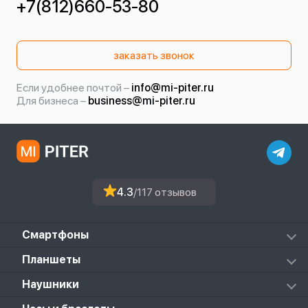
+7(812)660-53-80
заказать звонок
Если удобнее почтой –
info@mi-piter.ru
Для бизнеса –
business@mi-piter.ru
4.3
/117 отзывов
Смартфоны
Redmi
Планшеты
Redmi Note
Mi Pad 6S Pro
Наушники
Mi
Mi Pad 7
PocoPhone