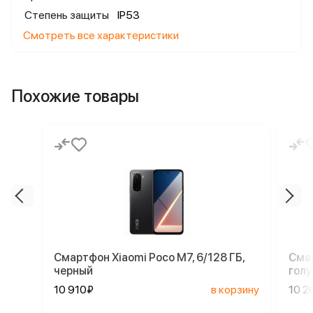
Степень защиты
IP53
Смотреть все характеристики
Похожие товары
Смартфон Xiaomi Poco M7, 6/128 ГБ,
Смар
черный
голу
10 910₽
в корзину
10 2