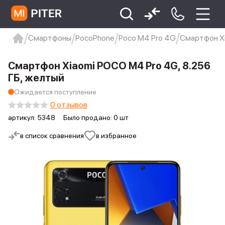
Смартфоны
PocoPhone
Poco M4 Pro 4G
Смартфон Xi
xiaomi
Xiaomi 13
xiaomi 13t
redmi 12c
Смартфон Xiaomi POCO M4 Pro 4G, 8.256
Xiaomi 9 про
xiaomi redmi 12c
ГБ, желтый
Ожидается поступление
0 отзывов
артикул:
5348
Было продано: 0 шт
в список сравнения
в избранное