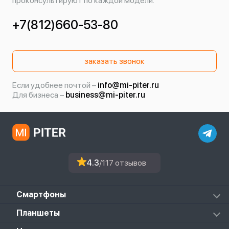
проконсультируют по каждой модели.
+7(812)660-53-80
заказать звонок
Если удобнее почтой –
info@mi-piter.ru
Для бизнеса –
business@mi-piter.ru
4.3
/117 отзывов
Смартфоны
Redmi
Планшеты
Redmi Note