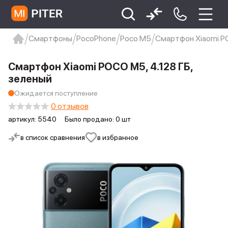
Смартфоны
PocoPhone
Poco M5
Смартфон Xiaomi PO
xiaomi
Xiaomi 13
xiaomi 13t
redmi 12c
Смартфон Xiaomi POCO M5, 4.128 ГБ,
Xiaomi 9 про
xiaomi redmi 12c
зеленый
Ожидается поступление
0 отзывов
артикул:
5540
Было продано: 0 шт
в список сравнения
в избранное