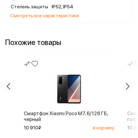
Степень защиты
IP52, IP54
Смотреть все характеристики
Похожие товары
Смартфон Xiaomi Poco M7, 6/128 ГБ,
Смар
черный
голу
10 910₽
в корзину
10 2