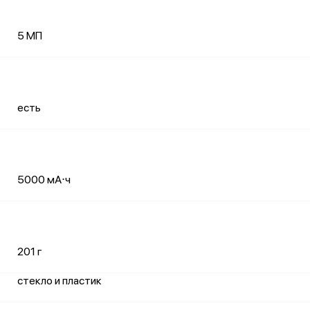
5 МП
есть
5000 мА⋅ч
201 г
стекло и пластик