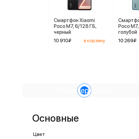
Смартфон Xiaomi
Смартфо
Poco M7, 6/128 ГБ,
Poco M7,
черный
голубой
10 910₽
в корзину
10 269₽
Характеристики
Основные
Цвет