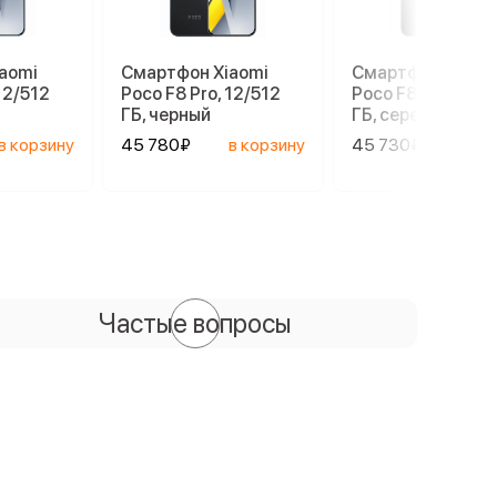
aomi
Смартфон Xiaomi
Смартфон Xiaom
12/512
Poco F8 Pro, 12/512
Poco F8 Pro, 12/5
ГБ, черный
ГБ, серебристый
в корзину
45 780₽
в корзину
45 730₽
в ко
Частые вопросы