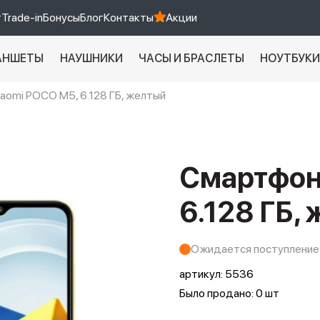
т
Trade-in
Бонусы
Блог
Контакты
Акции
АНШЕТЫ
НАУШНИКИ
ЧАСЫ И БРАСЛЕТЫ
НОУТБУК
aomi POCO M5, 6.128 ГБ, желтый
Xiaomi 9 про
xiaomi redmi 12c
Смартфон
6.128 ГБ,
Ожидается поступление
артикул:
5536
Было продано: 0 шт