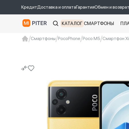
Кредит
Доставка и оплата
Гарантия
Обмен и возвра
КАТАЛОГ
СМАРТФОНЫ
ПЛ
Смартфоны
PocoPhone
Poco M5
Смартфон Xi
xiaomi
Xiaomi 13
xiaomi 13t
redmi 12c