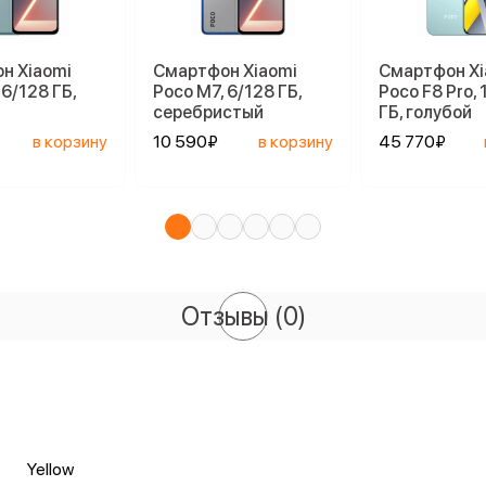
н Xiaomi
Смартфон Xiaomi
Смартфон Xi
 6/128 ГБ,
Poco M7, 6/128 ГБ,
Poco F8 Pro, 
серебристый
ГБ, голубой
в корзину
10 590₽
в корзину
45 770₽
Отзывы
(0)
Yellow