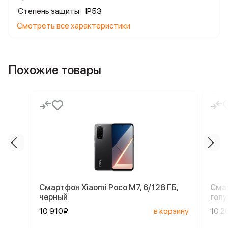
Степень защиты
IP53
Смотреть все характеристики
Похожие товары
Смартфон Xiaomi Poco M7, 6/128 ГБ,
Смар
черный
голу
10 910₽
в корзину
10 2