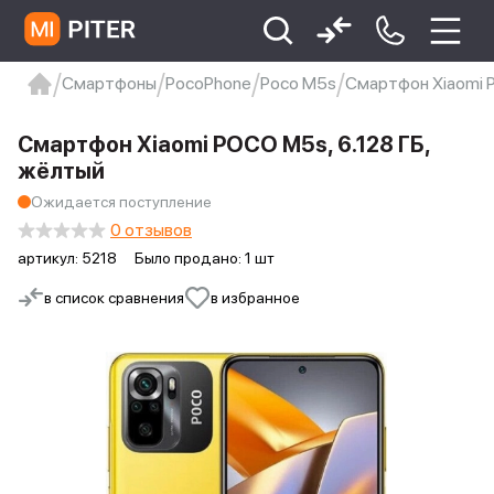
Смартфоны
PocoPhone
Poco M5s
Смартфон Xiaomi P
xiaomi
Xiaomi 13
xiaomi 13t
redmi 12c
Смартфон Xiaomi POCO M5s, 6.128 ГБ,
Xiaomi 9 про
xiaomi redmi 12c
жёлтый
Ожидается поступление
0 отзывов
артикул:
5218
Было продано: 1 шт
в список сравнения
в избранное