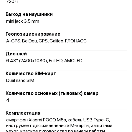
720 ч
Выход на наушники
mini jack 3.5 mm
Геопозиционирование
A-GPS, BeiDou, GPS, Galileo, ГЛОНАСС
Дисплей
6.43" (2400x1080), Full HD, AMOLED
Количество SIM-карт
Dual nano SIM
Количество основных (тыловых) камер
4
Комплектация
смартфон Xiaomi POCO M5s, кабель USB Type-C,
инструмент для извлечения SIM-карты, защитный
чехол, краткое руководство по началу работы,