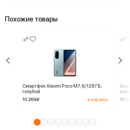
Похожие товары
Смартфон Xiaomi Poco M7, 6/128 ГБ,
Смар
голубой
сер
10 269₽
в корзину
10 5