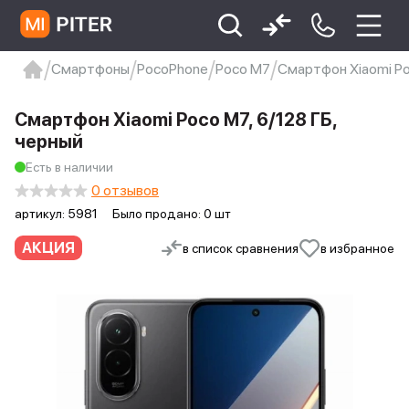
Смартфоны
PocoPhone
Poco M7
Смартфон Xiaomi Po
xiaomi
Xiaomi 13
xiaomi 13t
redmi 12c
Смартфон Xiaomi Poco M7, 6/128 ГБ,
Xiaomi 9 про
xiaomi redmi 12c
черный
Есть в наличии
0 отзывов
артикул:
5981
Было продано: 0 шт
АКЦИЯ
в список сравнения
в избранное