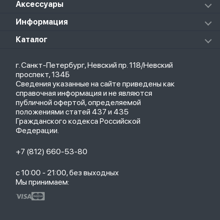
Колонки
Аксессуары
Notebook Pro
Redmi Buds 4 Pro
Xiaomi Pad 6
Массажеры
Redmi Buds 5 Pro
Xiaomi Redmi Pad
Аксессуары к пылесосам и швабрам
Информация
Роботы-пылесосы
Клавиатуры
Стерилизаторы
О магазине
Каталог
Чехлы
Стилусы
Кредит
Защитные стекла и пленки
Термометры
Весь каталог
Политика возврата
Ремешки
Товары для детей
г. Санкт-Петербург, Невский пр. 118/Невский
Новые поступления
Политика конфиденциальности
Рюкзаки
Саундбары
проспект, 134Б
Популярное
Оплата и доставка
Кабели
Мониторы
Сведения указанные на сайте приведены как
Акции
Партнерская программа
Зарядные устройства
ТВ-приставки
справочная информация и не являются
Гарантия
публичной офертой, определяемой
Обмен и возврат
положениями статей 437 и 435
Бонусы
Гражданского кодекса Российской
Trade-in
Федерации.
+7 (812) 660-53-80
с 10:00 - 21:00, без выходных
Мы принимаем: