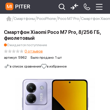
Смартфоны
PocoPhone
Poco M7 Pro
Смартфон Xiaomi
xiaomi
Xiaomi 13
xiaomi 13t
redmi 12c
Смартфон Xiaomi Poco M7 Pro, 8/256 ГБ,
Xiaomi 9 про
xiaomi redmi 12c
фиолетовый
Ожидается поступление
0 отзывов
артикул:
5962
Было продано: 1 шт
в список сравнения
в избранное