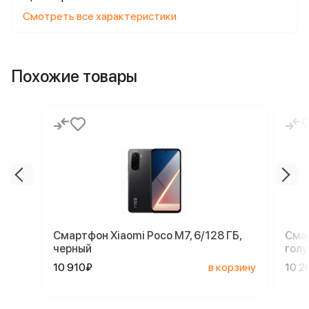
Смотреть все характеристики
Похожие товары
Смартфон Xiaomi Poco M7, 6/128 ГБ,
Смар
черный
голу
10 910₽
в корзину
10 2