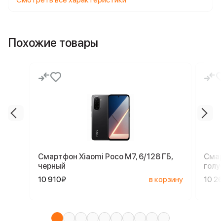
Похожие товары
Смартфон Xiaomi Poco M7, 6/128 ГБ,
Смар
черный
голу
10 910₽
в корзину
10 2