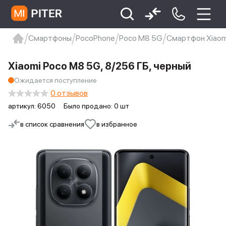
Смартфоны
PocoPhone
Poco M8 5G
Смартфон Xiaomi
xiaomi
Xiaomi 13
xiaomi 13t
redmi 12c
Xiaomi Poco M8 5G, 8/256 ГБ, черный
Xiaomi 9 про
xiaomi redmi 12c
Ожидается поступление
0 отзывов
артикул:
6050
Было продано: 0 шт
в список сравнения
в избранное