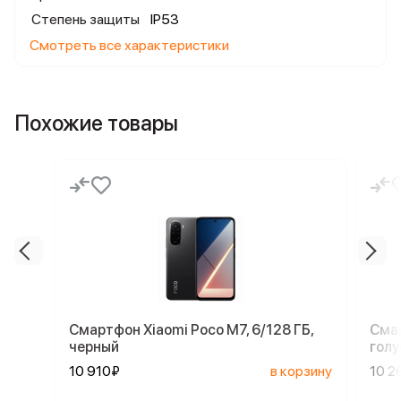
Степень защиты
IP53
Смотреть все характеристики
Похожие товары
Смартфон Xiaomi Poco M7, 6/128 ГБ,
Смар
черный
голу
10 910₽
в корзину
10 2