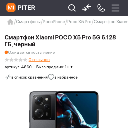
Смартфоны
PocoPhone
Poco X5 Pro
Смартфон Xiaomi
xiaomi
Xiaomi 13
xiaomi 13t
redmi 12c
Смартфон Xiaomi POCO X5 Pro 5G 6.128
Xiaomi 9 про
xiaomi redmi 12c
ГБ, черный
Ожидается поступление
0 отзывов
артикул:
4860
Было продано: 1 шт
в список сравнения
в избранное