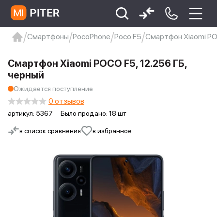
Смартфоны
PocoPhone
Poco F5
Смартфон Xiaomi POC
xiaomi
Xiaomi 13
xiaomi 13t
redmi 12c
Смартфон Xiaomi POCO F5, 12.256 ГБ,
Xiaomi 9 про
xiaomi redmi 12c
черный
Ожидается поступление
0 отзывов
артикул:
5367
Было продано: 18 шт
в список сравнения
в избранное