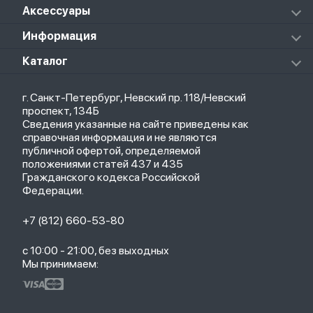
Redmi Buds 4 Active
Xiaomi Pad 5 Pro
Колонки
Аксессуары
Notebook Pro
Redmi Buds 4 Pro
Xiaomi Pad 6
Массажеры
Redmi Buds 5 Pro
Xiaomi Redmi Pad
Аксессуары к пылесосам и швабрам
Информация
Роботы-пылесосы
Клавиатуры
Стерилизаторы
О магазине
Каталог
Чехлы
Стилусы
Кредит
Защитные стекла и пленки
Термометры
Весь каталог
Политика возврата
Ремешки
Товары для детей
г. Санкт-Петербург, Невский пр. 118/Невский
Новые поступления
Политика конфиденциальности
Рюкзаки
Саундбары
проспект, 134Б
Популярное
Оплата и доставка
Кабели
Мониторы
Сведения указанные на сайте приведены как
Акции
Партнерская программа
Зарядные устройства
ТВ-приставки
справочная информация и не являются
Гарантия
публичной офертой, определяемой
Обмен и возврат
положениями статей 437 и 435
Бонусы
Гражданского кодекса Российской
Trade-in
Федерации.
+7 (812) 660-53-80
с 10:00 - 21:00, без выходных
Мы принимаем: