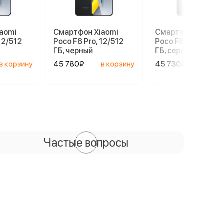
aomi
Смартфон Xiaomi
Смартфон Xiaom
12/512
Poco F8 Pro, 12/512
Poco F8 Pro, 12/5
ГБ, черный
ГБ, серебристый
в корзину
45 780₽
в корзину
45 730₽
в ко
Частые вопросы