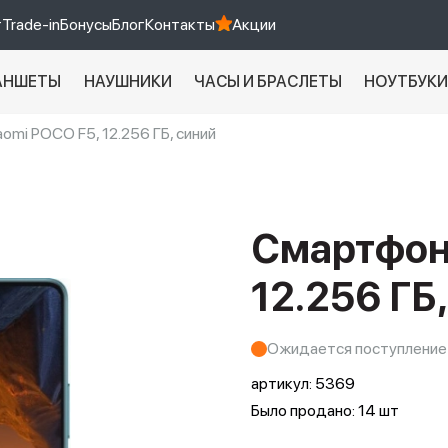
т
Trade-in
Бонусы
Блог
Контакты
Акции
АНШЕТЫ
НАУШНИКИ
ЧАСЫ И БРАСЛЕТЫ
НОУТБУК
omi POCO F5, 12.256 ГБ, синий
Xiaomi 9 про
xiaomi redmi 12c
Смартфон 
12.256 ГБ
Ожидается поступление
артикул:
5369
Было продано: 14 шт