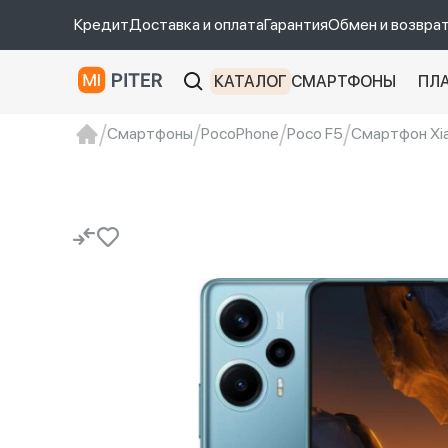
Кредит
Доставка и оплата
Гарантия
Обмен и возвра
КАТАЛОГ
СМАРТФОНЫ
ПЛ
Смартфоны
PocoPhone
Poco F5
Смартфон Xia
xiaomi
Xiaomi 13
xiaomi 13t
redmi 12c