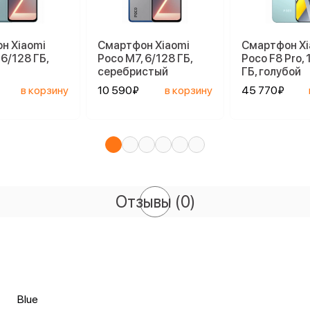
н Xiaomi
Смартфон Xiaomi
Смартфон Xi
 6/128 ГБ,
Poco M7, 6/128 ГБ,
Poco F8 Pro, 
серебристый
ГБ, голубой
в корзину
10 590₽
в корзину
45 770₽
Отзывы
(0)
Blue