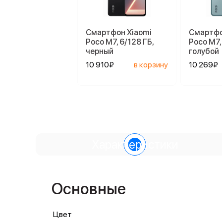
Смартфон Xiaomi
Смартфо
Poco M7, 6/128 ГБ,
Poco M7,
черный
голубой
10 910₽
в корзину
10 269₽
Характеристики
Основные
Цвет