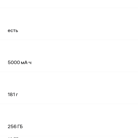
есть
5000 мА⋅ч
181 г
256 ГБ